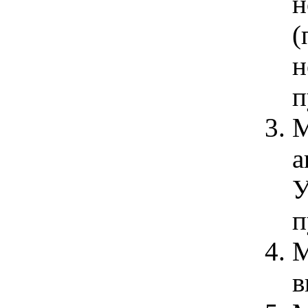
н
(
н
п
М
а
У
п
М
в