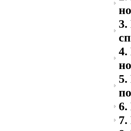
н
3.
сп
4.
н
5.
по
6.
7.