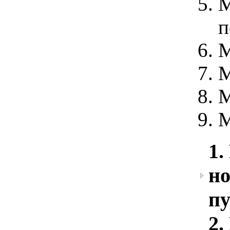
М
п
М
М
М
М
1.
но
пу
2.