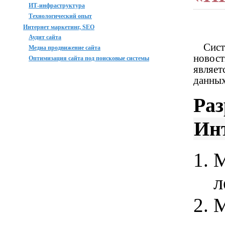
ИТ-инфраструктура
Технологический опыт
Интернет маркетинг, SEO
Аудит сайта
Сис
Медиа продвижение сайта
новос
Оптимизация сайта под поисковые системы
являе
данны
Ра
Ин
М
л
М