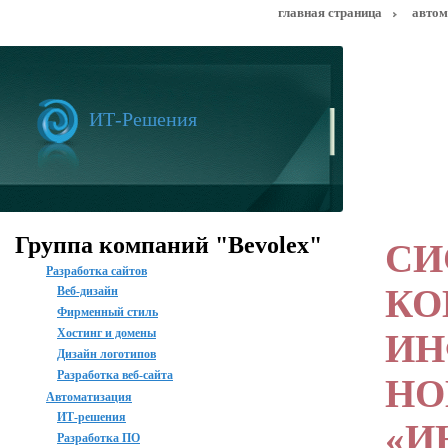
Перейти к основному содержанию
главная страница
автом
ИТ-Решения
Группа компаний "Bevolex"
СИ
Разработка сайтов
КО
Веб-дизайн
Фирменный стиль
Хостинг и домены
ИН
Дизайн логотипов
Разработка веб-сайта
НО
Автоматизация
ИТ-решения
«И
Разработка ПО