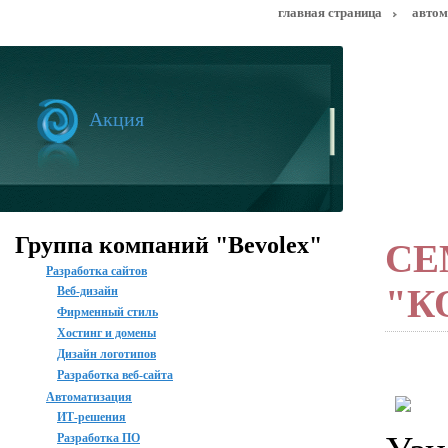
Перейти к основному содержанию
главная страница
автом
Акция
Группа компаний "Bevolex"
СЕ
Разработка сайтов
"К
Веб-дизайн
Фирменный стиль
Хостинг и домены
Дизайн логотипов
Разработка веб-сайта
Автоматизация
ИТ-решения
Разработка ПО