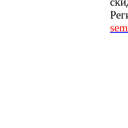
ски
Рег
sem