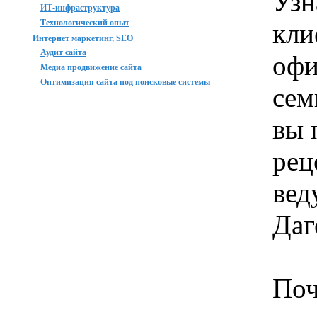
Узн
ИТ-инфраструктура
Технологический опыт
кли
Интернет маркетинг, SEO
Аудит сайта
офи
Медиа продвижение сайта
Оптимизация сайта под поисковые системы
cем
вы 
рец
вед
Даг
Поч