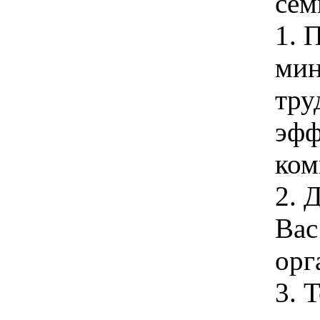
сем
1. 
мин
тру
эфф
ком
2. 
Вас
орг
3. 